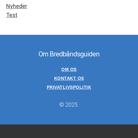
Nyheder
Test
Om Bredbåndsguiden
OM OS
KONTAKT OS
PRIVATLIVSPOLITIK
© 2025.