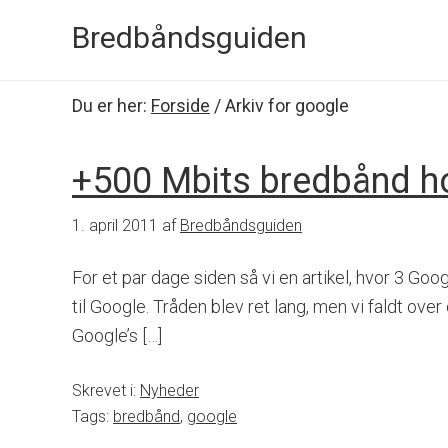
Bredbåndsguiden
Du er her:
Forside
/
Arkiv for google
+500 Mbits bredbånd h
1. april 2011
af
Bredbåndsguiden
For et par dage siden så vi en artikel, hvor 
til Google. Tråden blev ret lang, men vi faldt ove
Google’s […]
Skrevet i:
Nyheder
Tags:
bredbånd
,
google