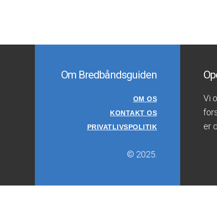
Om Bredbåndsguiden
Opd
Vi 
OM OS
for
KONTAKT OS
er 
PRIVATLIVSPOLITIK
© 2025.